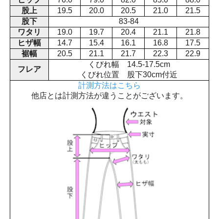
股上
19.5
20.0
20.5
21.0
21.5
股下
83-84
ワタリ
19.0
19.7
20.4
21.1
21.8
ヒザ幅
14.7
15.4
16.1
16.8
17.5
裾幅
20.5
21.1
21.7
22.3
22.9
くびれ幅 14.5-17.5cm
フレア
くびれ位置 股下30cm付近
計測方法はこちら
他店とは計測方法が違うことがございます。