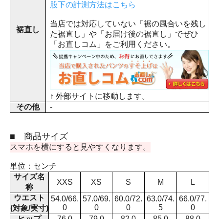
股下の計測方法はこちら
当店では対応していない「裾の風合いを残し
裾直し
た裾直し」や「お届け後の裾直し」でぜひ
「お直しコム」をご利用ください。
↑ 外部サイトに移動します。
その他
-
■ 商品サイズ
スマホを横にすると見やすくなります。
単位：センチ
サイズ名
XXS
XS
S
M
L
称
ウエスト
54.0/66.
57.0/69.
60.0/72.
63.0/74.
66.0/77.
0
0
0
5
0
(対象/実寸)
ヒップ
76.0
79.0
82.0
85.0
88.0