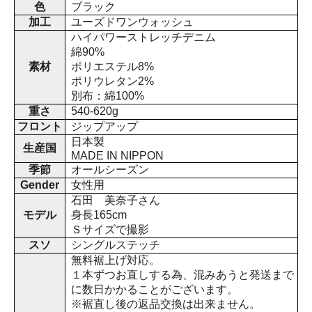
色
ブラック
加工
ユーズドワンウォッシュ
ハイパワーストレッチデニム
綿90%
素材
ポリエステル8%
ポリウレタン2%
別布：綿100%
重さ
540-620g
フロント
ジップアップ
日本製
生産国
MADE IN NIPPON
季節
オールシーズン
Gender
女性用
石田 美奈子さん
モデル
身長165cm
Ｓサイズで撮影
スソ
シングルステッチ
無料裾上げ対応。
１本ずつお直しする為、混みあうと発送まで
に数日かかることがございます。
※裾直し後の返品交換は出来ません。