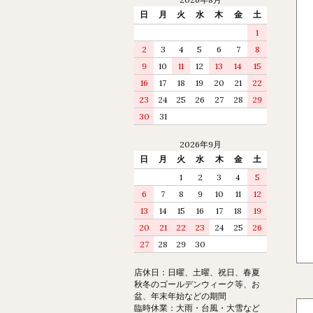
日
月
火
水
木
金
土
1
2
3
4
5
6
7
8
9
10
11
12
13
14
15
16
17
18
19
20
21
22
23
24
25
26
27
28
29
30
31
2026年9月
日
月
火
水
木
金
土
1
2
3
4
5
6
7
8
9
10
11
12
13
14
15
16
17
18
19
20
21
22
23
24
25
26
27
28
29
30
店休日：日曜、土曜、祝日、春夏
秋冬のゴールデンウィーク等、お
盆、年末年始などの期間
臨時休業：大雨・台風・大雪など