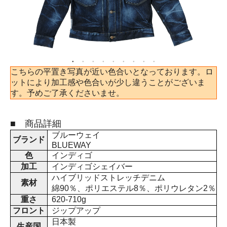
こちらの平置き写真が近い色合いとなっております。ロ
ットにより加工感や色合いが少し違うことがございま
す。予めご了承くださいませ。
■ 商品詳細
ブルーウェイ
ブランド
BLUEWAY
色
インディゴ
加工
インディゴシェイバー
ハイブリッドストレッチデニム
素材
綿90％、ポリエステル8％、ポリウレタン2％
重さ
620-710g
フロント
ジップアップ
日本製
生産国