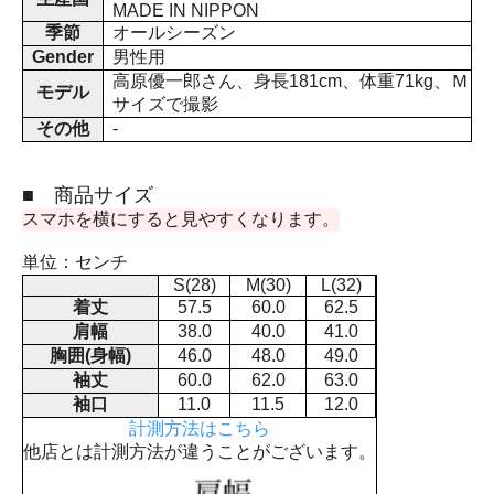
MADE IN NIPPON
季節
オールシーズン
Gender
男性用
高原優一郎さん、身長181cm、体重71kg、Ｍ
モデル
サイズで撮影
その他
-
■ 商品サイズ
スマホを横にすると見やすくなります。
単位：センチ
S(28)
M(30)
L(32)
着丈
57.5
60.0
62.5
肩幅
38.0
40.0
41.0
胸囲(身幅)
46.0
48.0
49.0
袖丈
60.0
62.0
63.0
袖口
11.0
11.5
12.0
計測方法はこちら
他店とは計測方法が違うことがございます。