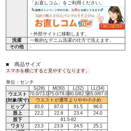
「お直しコム」をご利用ください。
↑ 外部サイトに移動します。
洗濯
一般的なデニム洗濯の仕方で洗えます。
その他
-
■ 商品サイズ
スマホを横にすると見やすくなります。
単位：センチ
S(28)
M(30)
L(32)
LL(34)
70.0/73.0
75.0/78.0
80.0/82.5
85.0/87.0
ウエスト
ウエストが通常よりやや小さめ
(対象/実寸)
ヒップ
83.0
87.0
91.5
96.0
股上
22.2
22.8
23.4
24.0
股下
81.5-82
ワタリ
23.3
23.9
24.5
25.1