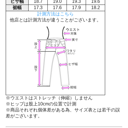
ヒザ幅
18.7
19.0
19.3
19.6
裾幅
17.3
17.6
17.9
18.2
計測方法はこちら
他店とは計測方法が違うことがございます。
※ウエストはストレッチ（伸縮）しません
※ヒップは股上10cmの位置で計測
※商品それぞれ個体差がある為、サイズ表とは若干の誤
差がございます。