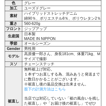
色
グレー
加工
ユーズドグレー
ハイブリッドストレッチデニム
素材
綿90％、ポリエステル8％、ポリウレタン2％
重さ
560-620g
フロント
ジップアップ
日本製
生産国
MADE IN NIPPON
季節
オールシーズン
Gender
男性用
高原優一郎さん、身長181cm、体重71kg、Ｍ
モデル
サイズで撮影
スソ
チェーンステッチ
無料裾上げ対応。
１本ずつお直しする為、混みあうと発送まで
に数日かかることがございます。
※裾直し後の返品交換は出来ません。
股下の計測方法はこちら
当店では対応していない「裾の風合いを残し
裾直し
た裾直し」や「お届け後の裾直し」でぜひ