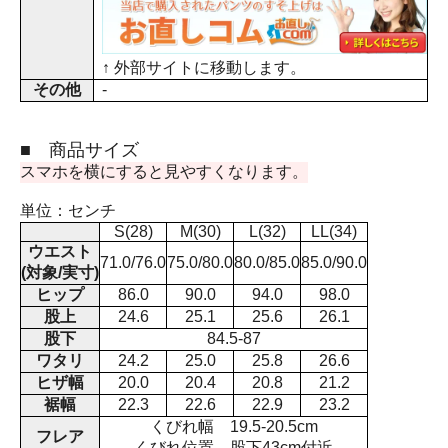
↑ 外部サイトに移動します。
その他
-
■ 商品サイズ
スマホを横にすると見やすくなります。
単位：センチ
S(28)
M(30)
L(32)
LL(34)
ウエスト
71.0/76.0
75.0/80.0
80.0/85.0
85.0/90.0
(対象/実寸)
ヒップ
86.0
90.0
94.0
98.0
股上
24.6
25.1
25.6
26.1
股下
84.5-87
ワタリ
24.2
25.0
25.8
26.6
ヒザ幅
20.0
20.4
20.8
21.2
裾幅
22.3
22.6
22.9
23.2
くびれ幅 19.5-20.5cm
フレア
くびれ位置 股下43cm付近