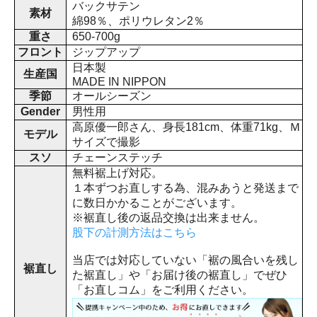
バックサテン
素材
綿98％、ポリウレタン2％
重さ
650-700g
フロント
ジップアップ
日本製
生産国
MADE IN NIPPON
季節
オールシーズン
Gender
男性用
高原優一郎さん、身長181cm、体重71kg、Ｍ
モデル
サイズで撮影
スソ
チェーンステッチ
無料裾上げ対応。
１本ずつお直しする為、混みあうと発送まで
に数日かかることがございます。
※裾直し後の返品交換は出来ません。
股下の計測方法はこちら
当店では対応していない「裾の風合いを残し
裾直し
た裾直し」や「お届け後の裾直し」でぜひ
「お直しコム」をご利用ください。