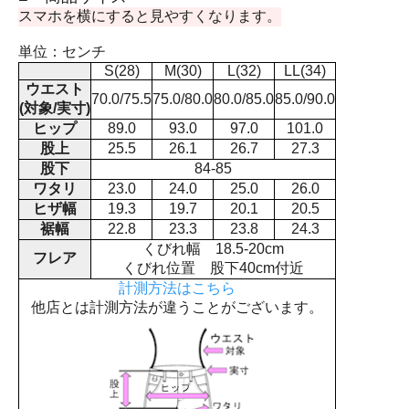
スマホを横にすると見やすくなります。
単位：センチ
S(28)
M(30)
L(32)
LL(34)
ウエスト
70.0/75.5
75.0/80.0
80.0/85.0
85.0/90.0
(対象/実寸)
ヒップ
89.0
93.0
97.0
101.0
股上
25.5
26.1
26.7
27.3
股下
84-85
ワタリ
23.0
24.0
25.0
26.0
ヒザ幅
19.3
19.7
20.1
20.5
裾幅
22.8
23.3
23.8
24.3
くびれ幅 18.5-20cm
フレア
くびれ位置 股下40cm付近
計測方法はこちら
他店とは計測方法が違うことがございます。