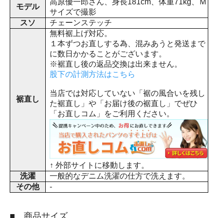
高原優一郎さん、身長181cm、体重71kg、Ｍ
モデル
サイズで撮影
スソ
チェーンステッチ
無料裾上げ対応。
１本ずつお直しする為、混みあうと発送まで
に数日かかることがございます。
※裾直し後の返品交換は出来ません。
股下の計測方法はこちら
当店では対応していない「裾の風合いを残し
裾直し
た裾直し」や「お届け後の裾直し」でぜひ
「お直しコム」をご利用ください。
↑ 外部サイトに移動します。
洗濯
一般的なデニム洗濯の仕方で洗えます。
その他
-
■ 商品サイズ