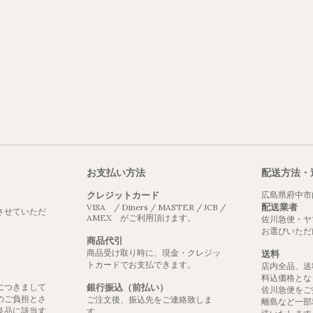
お支払い方法
配送方法・
クレジットカード
広島県府中市
配送業者
VISA / Diners / MASTER / JCB /
させていただ
AMEX がご利用頂けます。
佐川急便・ヤ
お選びいただ
商品代引
商品受け取り時に、現金・クレジッ
送料
トカードでお支払できます。
店内全品、送
料込価格とな
につきまして
銀行振込（前払い）
佐川急便をご
のご負担とさ
ご注文後、振込先をご連絡致しま
離島など一部
良品に該当す
す。