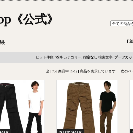
hop《公式》
果
[ 
ヒット件数:
75
件
カテゴリー:
指定なし
検索文字:
ブーツカッ
全 [75] 商品中 [1-12] 商品を表示しています
次のペ