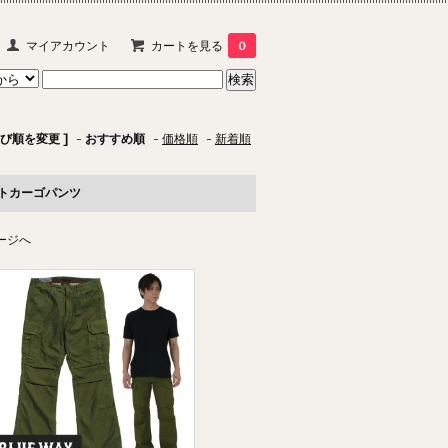
マイアカウント
カートを見る
0
並び順を変更 ]
-
おすすめ順
-
価格順
-
新着順
トカーゴパンツ
ージへ