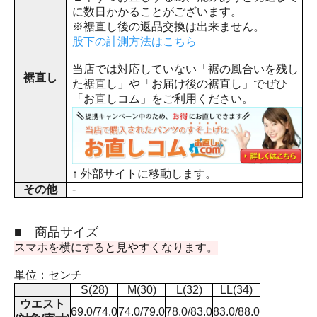
に数日かかることがございます。
※裾直し後の返品交換は出来ません。
股下の計測方法はこちら
当店では対応していない「裾の風合いを残し
裾直し
た裾直し」や「お届け後の裾直し」でぜひ
「お直しコム」をご利用ください。
↑ 外部サイトに移動します。
その他
-
■ 商品サイズ
スマホを横にすると見やすくなります。
単位：センチ
S(28)
M(30)
L(32)
LL(34)
ウエスト
69.0/74.0
74.0/79.0
78.0/83.0
83.0/88.0