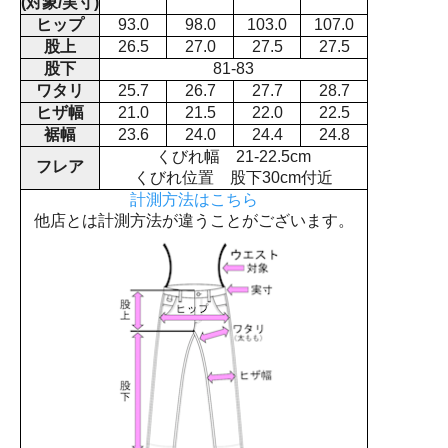
(対象/実寸)
ヒップ
93.0
98.0
103.0
107.0
股上
26.5
27.0
27.5
27.5
股下
81-83
ワタリ
25.7
26.7
27.7
28.7
ヒザ幅
21.0
21.5
22.0
22.5
裾幅
23.6
24.0
24.4
24.8
くびれ幅 21-22.5cm
フレア
くびれ位置 股下30cm付近
計測方法はこちら
他店とは計測方法が違うことがございます。