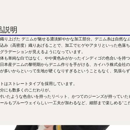
品説明
織り上げた デニムが魅せる濃淡鮮やかな加工部分。デニム糸は自然な
込み（高密度）織りあげることで、加工でヒゲやアタリといった色落ち
グラデーションが見えるようになっています。
体も単純な白ではなく、やや黄色みがかったインディゴの色合いを持つ
日本産デニムの黎明期からデニム作りを手がける、カイハラ株式会社の
が多いからといって生地が硬くなりすぎるということもなく、気張らず
トはストレートタイプを採用しています。
分にも数多くのこだわりが。
)付いたような色合いを持ったリベット、かつてのジーンズが持ってい
ールもブルーウェイらしい一工夫が加わるなど、細部まで楽しめる“こ